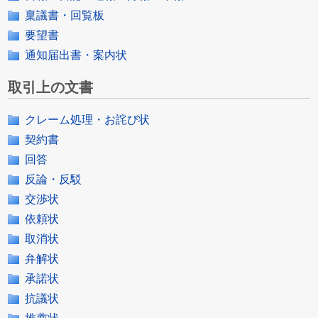
稟議書・回覧板
要望書
通知届出書・案内状
取引上の文書
クレーム処理・お詫び状
契約書
回答
反論・反駁
交渉状
依頼状
取消状
弁解状
承諾状
抗議状