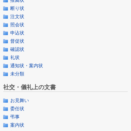
推薦状
断り状
注文状
照会状
申込状
督促状
確認状
礼状
通知状・案内状
未分類
社交・儀礼上の文書
お見舞い
委任状
弔事
案内状