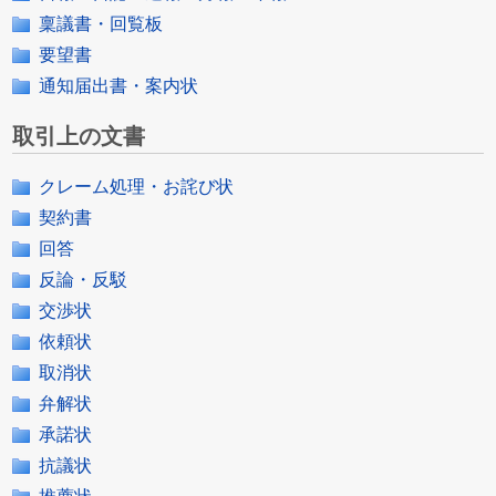
稟議書・回覧板
要望書
通知届出書・案内状
取引上の文書
クレーム処理・お詫び状
契約書
回答
反論・反駁
交渉状
依頼状
取消状
弁解状
承諾状
抗議状