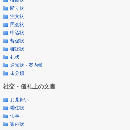
推薦状
断り状
注文状
照会状
申込状
督促状
確認状
礼状
通知状・案内状
未分類
社交・儀礼上の文書
お見舞い
委任状
弔事
案内状