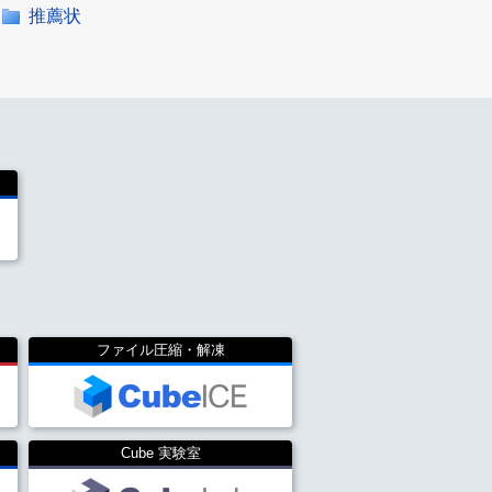
推薦状
ファイル圧縮・解凍
Cube 実験室