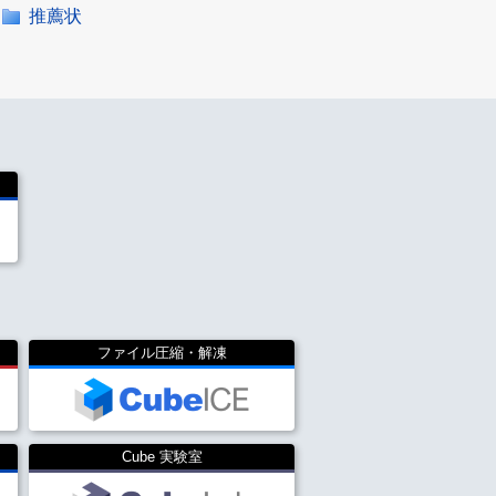
推薦状
ファイル圧縮・解凍
Cube 実験室