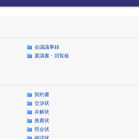
会議議事録
稟議書・回覧板
契約書
交渉状
弁解状
推薦状
照会状
確認状