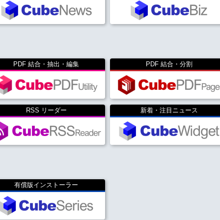
PDF 結合・抽出・編集
PDF 結合・分割
RSS リーダー
新着・注目ニュース
有償版インストーラー