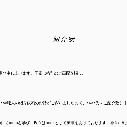
紹
介
状
お慶び申し上げます。平素は格別のご高配を賜り、
○○○職人の紹介依頼のお話がございましたので、○○○○氏をご紹介致し
間○○にて○○○○を学び、現在は○○○○として実績をあげております。非常