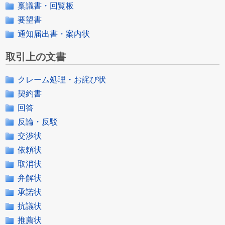
稟議書・回覧板
要望書
通知届出書・案内状
取引上の文書
クレーム処理・お詫び状
契約書
回答
反論・反駁
交渉状
依頼状
取消状
弁解状
承諾状
抗議状
推薦状